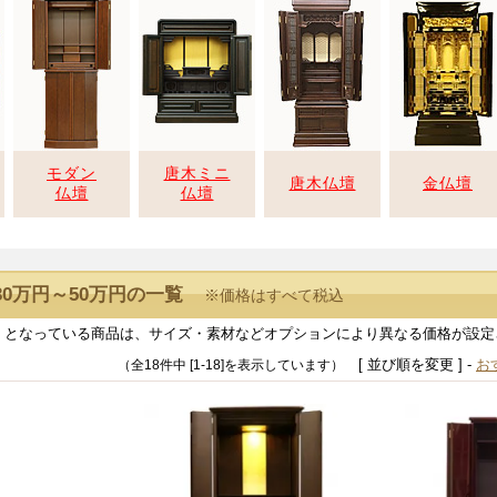
モダン
唐木ミニ
唐木仏壇
金仏壇
仏壇
仏壇
0万円～50万円の一覧
※価格はすべて税込
』となっている商品は、サイズ・素材などオプションにより異なる価格が設定
[ 並び順を変更 ] -
お
（全18件中 [1-18]を表示しています）