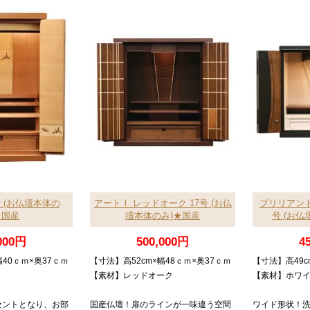
号 (お仏壇本体の
アートⅠ レッドオーク 17号 (お仏
ブリリアント
★国産
壇本体のみ)★国産
号 (お仏
000円
500,000円
4
幅40ｃｍ×奥37ｃｍ
【寸法】高52cm×幅48ｃｍ×奥37ｃｍ
【寸法】高49c
【素材】レッドオーク
【素材】ホワ
セントとなり、お部
国産仏壇！扉のラインが一味違う空間
ワイド形状！