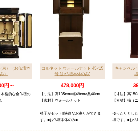
（東）（お仏壇本
コルネット ウォールナット 45×15
キャンベル ワ
み）
号 (お仏壇本体のみ)
壇
000円～
478,000円
3
も本格的な金仏壇の
【寸法】高135cm×幅49cm×奥40cm
【寸法】高150c
壇。
【素材】ウォールナット
【素材】楡（
椅子がセット!!快適なお参りができま
ゆったりとし
す。■お仏壇本体のみ■
壇です。■お仏