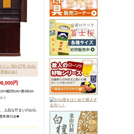
イン 50×17号 (お仏
本体のみ)
96,000円
m×幅56cm×奥48cm
ニレ）
た、上品な佇まいのお仏
壇本体のみ■