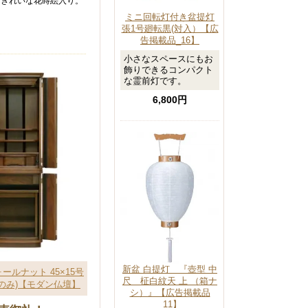
、きれいな花蒔絵入り。
ミニ回転灯付き盆提灯
張1号廻転黒(対入）【広
告掲載品_16】
小さなスペースにもお
飾りできるコンパクト
な霊前灯です。
6,800円
新盆 白提灯 『壺型 中
ールナット 45×15号
尺 柾白紋天 上 （箱ナ
のみ)【モダン仏壇】
シ）』【広告掲載品
_11】