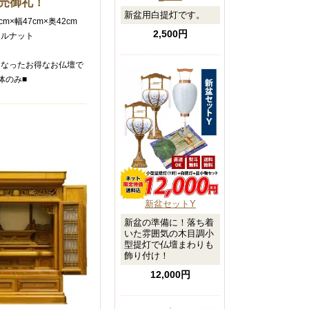
売御礼！
新盆用白提灯です。
m×幅47cm×奥42cm
2,500円
ールナット
になったお得なお仏壇で
体のみ■
新盆セットY
新盆の準備に！落ち着
いた雰囲気の木目調小
型提灯で仏壇まわりも
飾り付け！
12,000円