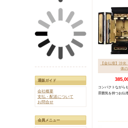
50～90万円
呂門型位牌
30～50万円
モダン位牌
20～30万円
10～20万円
10万円未満
三善堂スタンダード
低価格高品質
【金仏壇】沙光
体の
国産会津塗り
極上の逸品
385,
通販ガイド
40cm未満
モダンスタイル
コンパクトながら
40～50cm
会社概要
個性的なデザイン
雰囲気を持つお仏
支払・配送について
50～60cm
銘木唐木位牌
お問合せ
上品な木目
60cm以上
会員メニュー