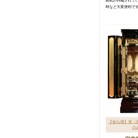
経机が内蔵されて
時など大変便利で
【金仏壇】泉（
の