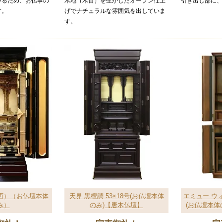
いるため、お仏事の
木地（木目）を生かしたオープン仕上
引き出し部に
す。
げでナチュラルな雰囲気を出していま
す。
西）（お仏壇本体
天界 黒檀調 53×18号(お仏壇本体
エミュー ウォ
み）
のみ)【唐木仏壇】
(お仏壇本体