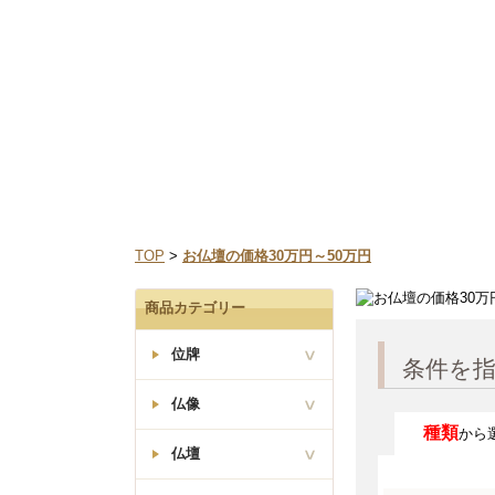
なお、三善堂オンラインショップでは上記期間中も営業
TOP
>
お仏壇の価格30万円～50万円
商品カテゴリー
位牌
条件を
仏像
種類
から
塗り位牌
仏壇
座釈迦如来像
曹洞宗