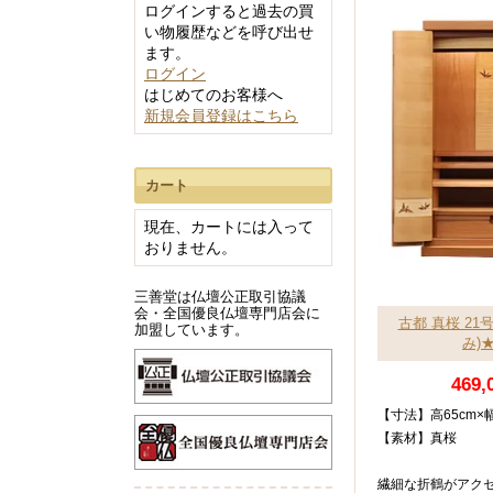
ログインすると過去の買
60cm未満
い物履歴などを呼び出せ
60～100cm
ます。
ログイン
100～140cm
はじめてのお客様へ
140cm以上
新規会員登録はこちら
カート
ワインレッド系
現在、カートには入って
ブラック系
おりません。
イエロー系
三善堂は仏壇公正取引協議
ブラウン系
会・全国優良仏壇専門店会に
古都 真桜 21
加盟しています。
み)
ライトブラウン
ナチュラル系
469,
ダークブラウン系
【寸法】高65cm×
ホワイト系
【素材】真桜
繊細な折鶴がアク