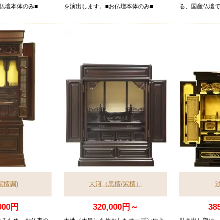
仏壇本体のみ■
を演出します。■お仏壇本体のみ■
る、国産仏壇で
紫檀調)
大河（黒檀/紫檀）
000円
320,000円～
38