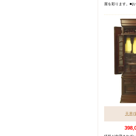
屋を彩ります。■お
天界(
398,