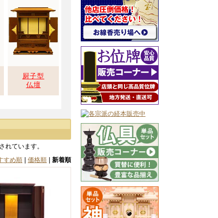
厨子型
仏壇
されています。
すすめ順
|
価格順
|
新着順