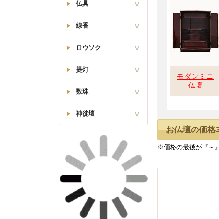
唐木位牌
仏具
大日如来像
真言宗
モダン位牌
線香
モダンミニ仏壇
火立・花立・香炉
西立弥陀如来像
線香差・マッチ消
浄土真宗
会津位牌
ロウソク
オリジナル
灰ならし・ローソク消
モダン仏壇(台
本願寺派(西)
付)
日本香堂
湯呑椀・仏飯器
提灯
回出位牌
従来ロウソク
茶湯器・仏器膳
モダンミニ
東立弥陀如来像
梅栄堂
仏壇
真宗大谷派(東)
故人の好物シリーズ
唐木ミニ仏壇
高月・霊供膳
数珠
廻転行灯
松栄堂
座釈迦/座弥陀
リン・リン棒
行灯
薫寿堂
神徒壇
天台宗
男性用
リン布団・リン台
唐木仏壇(台付)
吊り提灯
玉初堂
お仏壇の価格3
春日型位牌
女性用
常花・ローソク灯・打
舟立弥陀如来像
神棚
霊前灯・創作提灯
敷
浄土宗・時宗
奥野清明堂
金仏壇
※価格の最後が『～
神徒壇
住吉
経机・敷物
葵型位牌
日蓮上人像
大発
日蓮宗
神具
厨子型仏壇
白提灯
経本
尚林堂
勝美型位牌
家具調仏具セット
孔官堂
従来型仏具セット
香炉灰
猫丸型位牌
90万以上