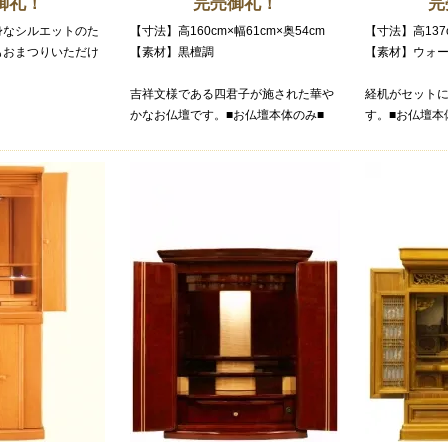
御礼！
完売御礼！
完
身なシルエットのた
【寸法】高160cm×幅61cm×奥54cm
【寸法】高137c
もおまつりいただけ
【素材】黒檀調
【素材】ウォ
吉祥文様である四君子が施された華や
経机がセット
かなお仏壇です。■お仏壇本体のみ■
す。■お仏壇本