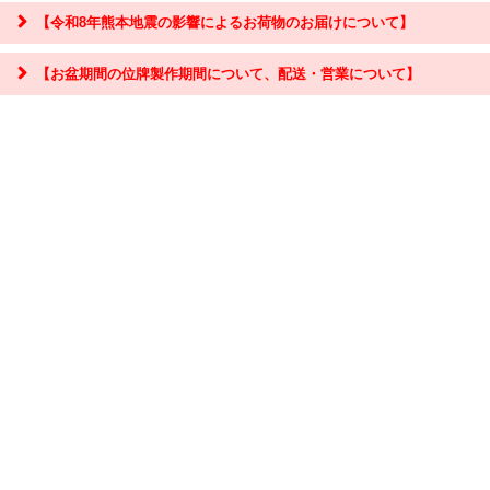
【令和8年熊本地震の影響によるお荷物のお届けについて】
【お盆期間の位牌製作期間について、配送・営業について】
『お問合せ』はこちら＞＞
【お盆期間の配送・営業について】
8/8～8/17までのお盆期間
は、交通状況や在庫状況によって配達に遅延が生じ
る場合がございます。あらかじめご了承ください。
なお、三善堂オンラインショップでは上記期間中も営業・出荷作業を行って
おりますので是非ご利用ください。