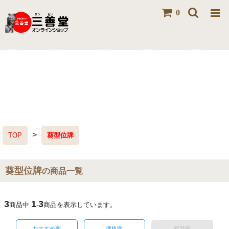
0
>
TOP
葵型位牌
葵型位牌
の商品一覧
3
1
3
商品中
-
商品を表示しています。
おすすめ順
価格順
新着順