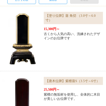
【塗り位牌】葵 角切 （3.0寸～6.0
寸）
15,300円～
古くから人気の高い、洗練されたデザ
インのお位牌です
【唐木位牌】紫檀葵S（3.5寸～6寸）
25,500円～
紫檀の無垢材を使用し、全体的に木目
が美しいお位牌です。