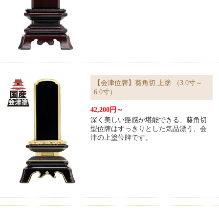
【会津位牌】葵角切 上塗 （3.0寸～
6.0寸）
42,200円～
深く美しい艶感が堪能できる、葵角切
型位牌はすっきりとした気品漂う、会
津の上塗位牌です。