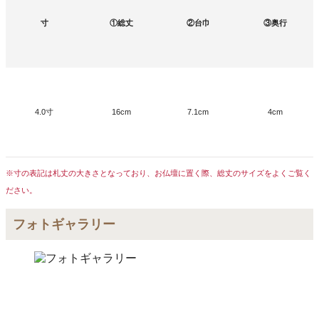
寸
①総丈
②台巾
③奥行
4.0寸
16cm
7.1cm
4cm
※寸の表記は札丈の大きさとなっており、お仏壇に置く際、総丈のサイズをよくご覧く
ださい。
フォトギャラリー