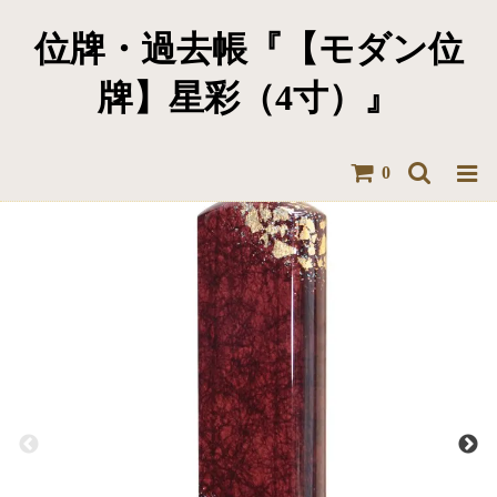
位牌・過去帳『【モダン位
牌】星彩（4寸）』
【モダン位牌】星彩（4寸）
深みのある『みかげ塗り』に、色とりどりの金箔が彩りを添えてい
る華やかなお位牌です。
0