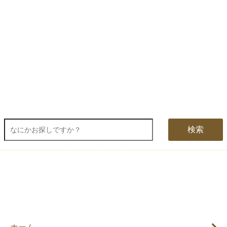
る場合がございます。あらかじめご了承ください。
なお、三善堂オンラインショップでは上記期間中も営業・出荷作業を行って
おりますので是非ご利用ください。
検索