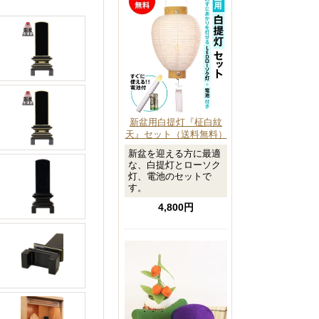
新盆用白提灯『柾白紋
天』セット（送料無料）
新盆を迎える方に最適
な、白提灯とローソク
灯、電池のセットで
す。
4,800円