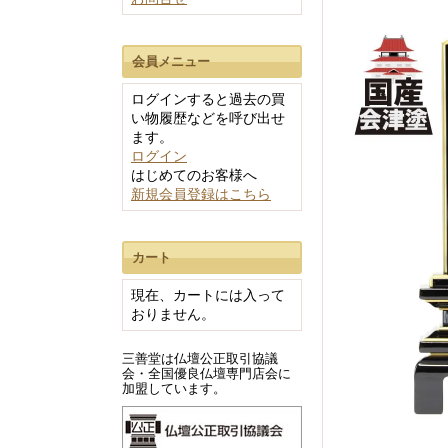
会員メニュー
60cm未満
60～100cm
ログインすると過去の買
い物履歴などを呼び出せ
100～140cm
ます。
140cm以上
ログイン
はじめてのお客様へ
新規会員登録はこちら
ワインレッド系
カート
ブラック系
現在、カートには入って
イエロー系
おりません。
ブラウン系
三善堂は仏壇公正取引協議
ライトブラウン
会・全国優良仏壇専門店会に
ナチュラル系
加盟しています。
ダークブラウン系
ホワイト系