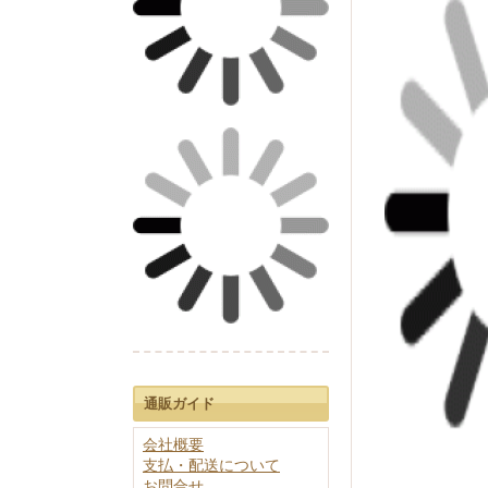
家具調仏具セット
孔官堂
90万以上
従来型仏具セット
香炉灰
50～90万円
30～50万円
20～30万円
10～20万円
10万円未満
40cm未満
40～50cm
通販ガイド
50～60cm
会社概要
支払・配送について
60cm以上
お問合せ