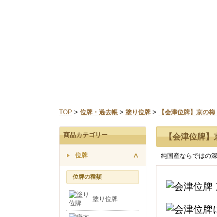
なお、三善堂オンラインショップでは上記期間中も営業
TOP
>
位牌・過去帳
>
塗り位牌
>
【会津位牌】京の梅 黒
商品カテゴリー
【会津位牌】京
位牌
純国産ならではの
位牌の種類
塗り位牌