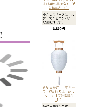
張1号廻転黒(対入）【広
告掲載品_16】
小さなスペースにもお
飾りできるコンパクト
な霊前灯です。
6,800円
！
新盆 白提灯 『壺型 中
尺 柾白紋天 上 （箱ナ
シ）』【広告掲載品
_11】
新盆用白提灯です。