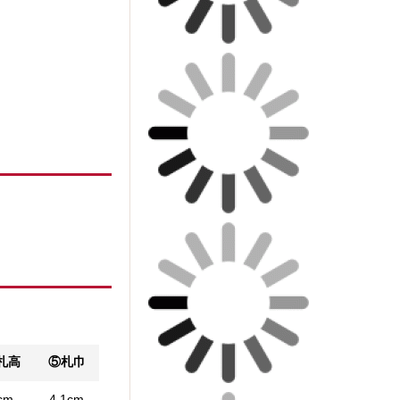
札高
⑤札巾
cm
4.1cm