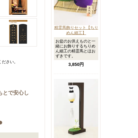
精霊馬飾りセット【ちり
めん細工】
お盆のお供えものと一
緒にお飾りするちりめ
ん細工の精霊馬とほお
ずきです。
ください。
3,850円
もとで安心し
●