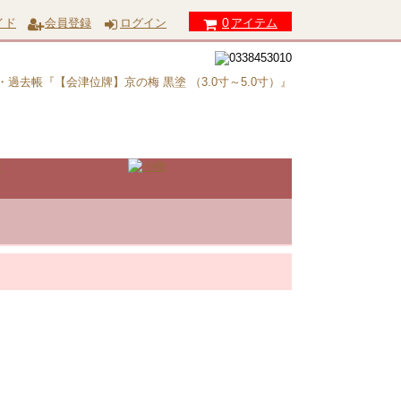
0
イド
会員登録
ログイン
アイテム
・過去帳『【会津位牌】京の梅 黒塗 （3.0寸～5.0寸）』