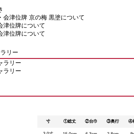
ャラリー
寸
①総丈
②台巾
③奥行
④
3.0寸
15.0cm
6.3cm
2.8cm
9