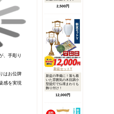
2,500円
が、手彫り
新盆セットY
りはお位牌
新盆の準備に！落ち着
いた雰囲気の木目調小
級感を実現
型提灯で仏壇まわりも
飾り付け！
12,000円