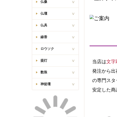
仏像
座釈迦如来像
仏壇
曹洞宗
仏具
大日如来像
真言宗
モダンミニ仏壇
線香
火立・花立・香炉
西立弥陀如来像
浄土真宗
線香差・マッチ消
モダン仏壇(台
本願寺派(西)
ロウソク
オリジナル
灰ならし・ローソク消
付)
東立弥陀如来像
日本香堂
湯呑椀・仏飯器
提灯
当店は
文字
従来ロウソク
真宗大谷派(東)
唐木ミニ仏壇
茶湯器・仏器膳
梅栄堂
故人の好物シリーズ
座釈迦/座弥陀
発注から出
高月・霊供膳
数珠
廻転行灯
松栄堂
天台宗
唐木仏壇(台付)
の専門スタ
リン・リン棒
行灯
薫寿堂
神徒壇
舟立弥陀如来像
男性用
リン布団・リン台
浄土宗・時宗
安定した商
吊り提灯
金仏壇
玉初堂
女性用
常花・ローソク灯・打
神棚
霊前灯・創作提灯
日蓮上人像
敷
奥野清明堂
日蓮宗
神徒壇
厨子型仏壇
住吉
経机・敷物
大発
神具
白提灯
経本
尚林堂