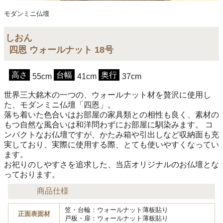
モダンミニ仏壇
しおん
四恩 ウォールナット 18号
高さ
台幅
奥行
55cm
41cm
37cm
世界三大銘木の一つの、ウォールナット材を贅沢に使用し
た、モダンミニ仏壇「四恩」。
落ち着いた色合いはお部屋の家具類との相性も良く、素材の
もつ自然な風合いは和洋問わずにお部屋に馴染みます。 コ
ンパクトなお仏壇ですが、かたみ箱や引出しなど収納面も充
実しており、実際に使用する際、とても使いやすくなってい
ます。
お祀りのしやすさを追求した、当店オリジナルのお仏壇とな
っております。
商品仕様
笠・台輪：ウォールナット薄板貼り
正面表面材
戸板・扉：ウォールナット薄板貼り