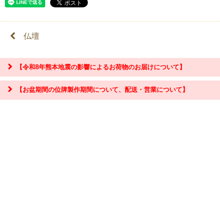
仏壇
【令和8年熊本地震の影響によるお荷物のお届けについて】
【お盆期間の位牌製作期間について、配送・営業について】
『お問合せ』はこちら＞＞
【お盆期間の配送・営業について】
8/8～8/17までのお盆期間
は、交通状況や在庫状況によって配達に遅延が生じ
る場合がございます。あらかじめご了承ください。
なお、三善堂オンラインショップでは上記期間中も営業・出荷作業を行って
おりますので是非ご利用ください。