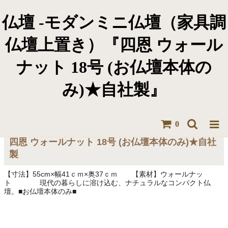
仏壇 -モダンミニ仏壇（家具調
仏壇上置き）『四恩 ウォール
ナット 18号 (お仏壇本体の
み)★自社製』
0
四恩 ウォールナット 18号 (お仏壇本体のみ)★自社
製
【寸法】55cm×幅41ｃｍ×奥37ｃｍ 【素材】ウォールナッ
ト 現代の暮らしに溶け込む、ナチュラルなコンパクト仏
壇。■お仏壇本体のみ■