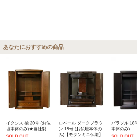
あなたにおすすめの商品
イクシス 楡 20号 (お仏
ロベール ダークブラウ
パラソル 18
壇本体のみ)★自社製
ン 18号 (お仏壇本体の
本体のみ)
み)【モダンミニ仏壇】
SOLD OUT
SOLD OUT