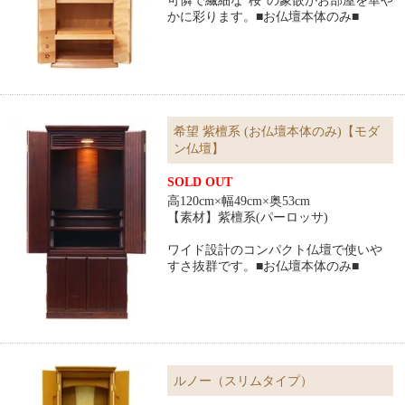
可憐で繊細な“桜"の象嵌がお部屋を華や
かに彩ります。■お仏壇本体のみ■
希望 紫檀系 (お仏壇本体のみ)【モダ
ン仏壇】
SOLD OUT
高120cm×幅49cm×奥53cm
【素材】紫檀系(パーロッサ)
ワイド設計のコンパクト仏壇で使いや
すさ抜群です。■お仏壇本体のみ■
ルノー（スリムタイプ）