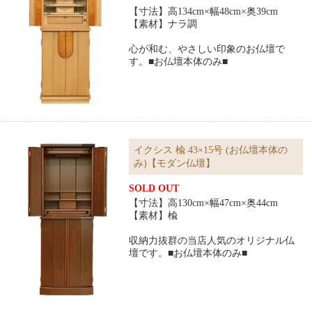
【寸法】高134cm×幅48cm×奥39cm
【素材】ナラ調
心が和む、やさしい印象のお仏壇で
す。■お仏壇本体のみ■
イクシス 楡 43×15号 (お仏壇本体の
み)【モダン仏壇】
SOLD OUT
【寸法】高130cm×幅47cm×奥44cm
【素材】楡
収納力抜群の当店人気のオリジナル仏
壇です。■お仏壇本体のみ■