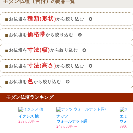
モダン仏壇（台付）
の商品一覧
種類(形状)
■
お仏壇を
から絞り込む
価格帯
■
お仏壇を
から絞り込む
寸法(幅)
■
お仏壇を
から絞り込む
寸法(高さ)
■
お仏壇を
から絞り込む
色
■
お仏壇を
から絞り込む
モダン仏壇
ランキング
イクシス 楡
ナッツ
エミュ
239,000円～
ウォールナット調
ウォー
248,000円～
390,0