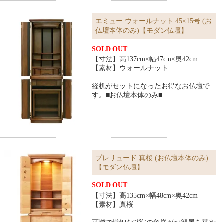
エミュー ウォールナット 45×15号 (お
仏壇本体のみ)【モダン仏壇】
SOLD OUT
【寸法】高137cm×幅47cm×奥42cm
【素材】ウォールナット
経机がセットになったお得なお仏壇で
す。■お仏壇本体のみ■
プレリュード 真桜 (お仏壇本体のみ)
【モダン仏壇】
SOLD OUT
【寸法】高135cm×幅48cm×奥42cm
【素材】真桜