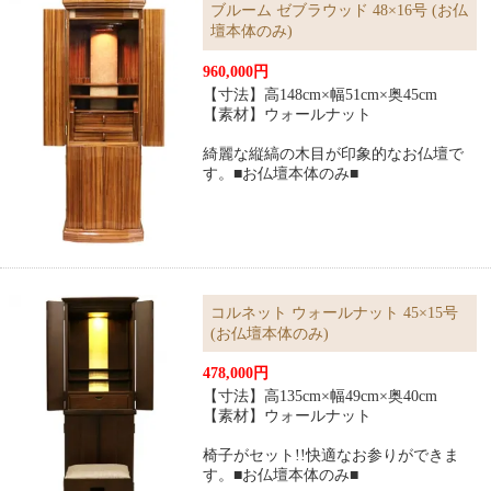
ブルーム ゼブラウッド 48×16号 (お仏
壇本体のみ)
960,000円
【寸法】高148cm×幅51cm×奥45cm
【素材】ウォールナット
綺麗な縦縞の木目が印象的なお仏壇で
す。■お仏壇本体のみ■
コルネット ウォールナット 45×15号
(お仏壇本体のみ)
478,000円
【寸法】高135cm×幅49cm×奥40cm
【素材】ウォールナット
椅子がセット!!快適なお参りができま
す。■お仏壇本体のみ■