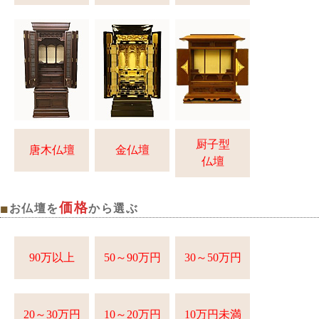
厨子型
唐木仏壇
金仏壇
仏壇
価格
■
お仏壇を
から選ぶ
90万以上
50～90万円
30～50万円
20～30万円
10～20万円
10万円未満