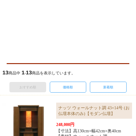
13
1
13
商品中
-
商品を表示しています。
おすすめ順
価格順
新着順
ナッツ ウォールナット調 43×14号 (お
仏壇本体のみ)【モダン仏壇】
248,000円
【寸法】高130cm×幅42cm×奥40cm