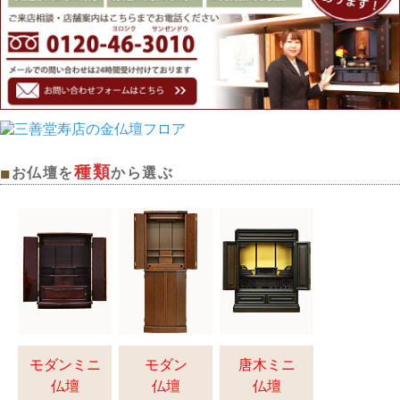
種類
■
お仏壇を
から選ぶ
モダンミニ
モダン
唐木ミニ
仏壇
仏壇
仏壇