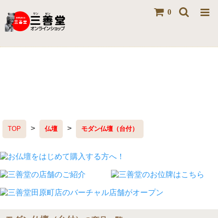
0
>
>
TOP
仏壇
モダン仏壇（台付）