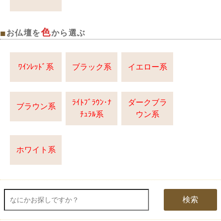
色
■
お仏壇を
から選ぶ
ﾜｲﾝﾚｯﾄﾞ系
ブラック系
イエロー系
ﾗｲﾄﾌﾞﾗｳﾝ･ﾅ
ダークブラ
ブラウン系
ﾁｭﾗﾙ系
ウン系
ホワイト系
検索