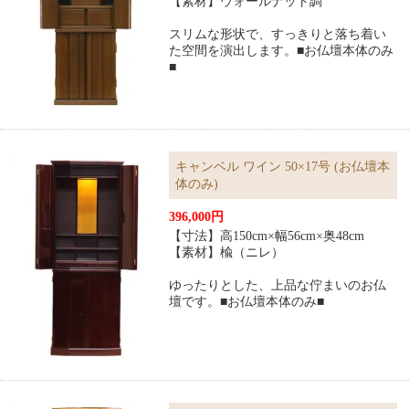
【素材】ウォールナット調
スリムな形状で、すっきりと落ち着い
た空間を演出します。■お仏壇本体のみ
■
キャンベル ワイン 50×17号 (お仏壇本
体のみ)
396,000円
【寸法】高150cm×幅56cm×奥48cm
【素材】楡（ニレ）
ゆったりとした、上品な佇まいのお仏
壇です。■お仏壇本体のみ■