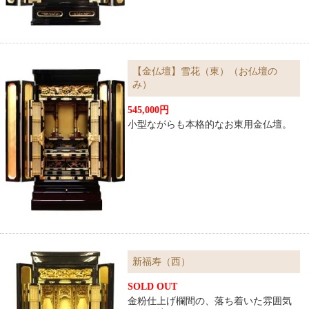
【金仏壇】雪花（東）（お仏壇の
み）
545,000円
小型ながらも本格的なお東用金仏壇。
新福寿（西）
SOLD OUT
金粉仕上げ欄間の、落ち着いた雰囲気