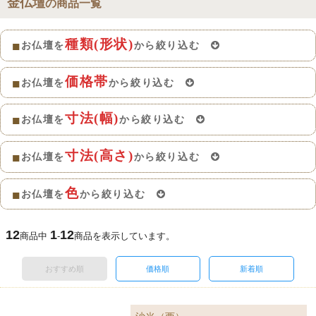
金仏壇
の商品一覧
種類(形状)
■
お仏壇を
から絞り込む
価格帯
■
お仏壇を
から絞り込む
寸法(幅)
■
お仏壇を
から絞り込む
寸法(高さ)
■
お仏壇を
から絞り込む
色
■
お仏壇を
から絞り込む
12
1
12
商品中
-
商品を表示しています。
おすすめ順
価格順
新着順