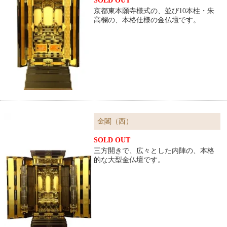
SOLD OUT
京都東本願寺様式の、並び10本柱・朱
高欄の、本格仕様の金仏壇です。
金閣（西）
SOLD OUT
三方開きで、広々とした内陣の、本格
的な大型金仏壇です。