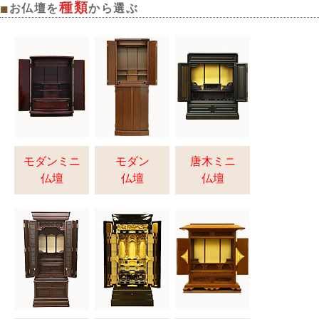
種類
■
お仏壇を
から選ぶ
モダンミニ
モダン
唐木ミニ
仏壇
仏壇
仏壇