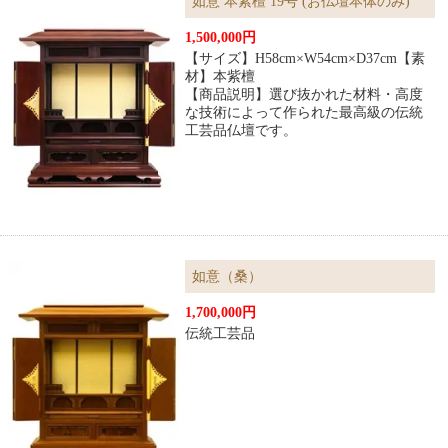
如意 本紫檀 19号 (お仏壇本体のみ)
1,500,000円
【サイズ】H58cm×W54cm×D37cm【素
材】本紫檀
【商品説明】選び抜かれた材料・高度
な技術によって作られた最高級の伝統
工芸品仏壇です。
如意（桑）
1,700,000円
伝統工芸品