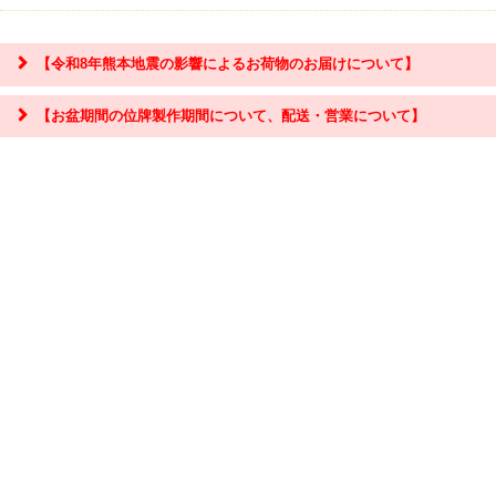
【令和8年熊本地震の影響によるお荷物のお届けについて】
【お盆期間の位牌製作期間について、配送・営業について】
『お問合せ』はこちら＞＞
【お盆期間の配送・営業について】
8/8～8/17までのお盆期間
は、交通状況や在庫状況によって配達に遅延が生じ
る場合がございます。あらかじめご了承ください。
なお、三善堂オンラインショップでは上記期間中も営業・出荷作業を行って
おりますので是非ご利用ください。