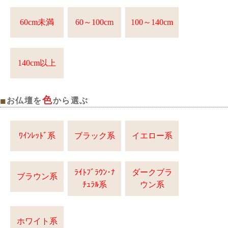
60cm未満
60～100cm
100～140cm
140cm以上
色
■
お仏壇を
から選ぶ
ﾜｲﾝﾚｯﾄﾞ系
ブラック系
イエロー系
ﾗｲﾄﾌﾞﾗｳﾝ･ﾅ
ダークブラ
ブラウン系
ﾁｭﾗﾙ系
ウン系
ホワイト系