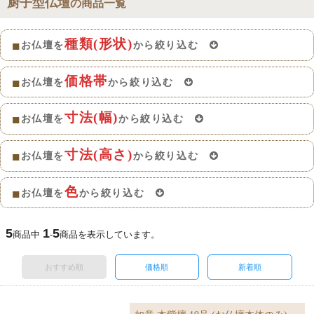
厨子型仏壇
の商品一覧
種類(形状)
■
お仏壇を
から絞り込む
価格帯
■
お仏壇を
から絞り込む
寸法(幅)
■
お仏壇を
から絞り込む
寸法(高さ)
■
お仏壇を
から絞り込む
色
■
お仏壇を
から絞り込む
5
1
5
商品中
-
商品を表示しています。
おすすめ順
価格順
新着順