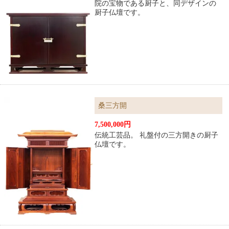
院の宝物である厨子と、同デザインの
厨子仏壇です。
桑三方開
7,500,000円
伝統工芸品。 礼盤付の三方開きの厨子
仏壇です。