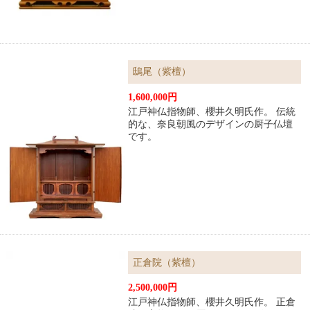
鴟尾（紫檀）
1,600,000円
江戸神仏指物師、櫻井久明氏作。 伝統
的な、奈良朝風のデザインの厨子仏壇
です。
正倉院（紫檀）
2,500,000円
江戸神仏指物師、櫻井久明氏作。 正倉