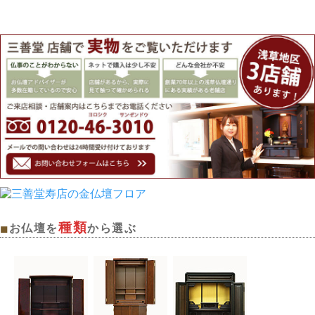
種類
■
お仏壇を
から選ぶ