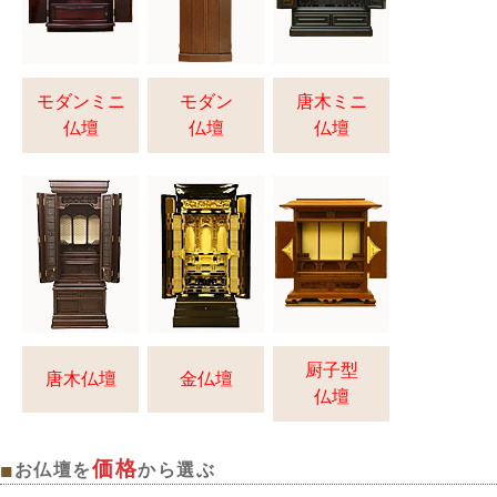
モダンミニ
モダン
唐木ミニ
仏壇
仏壇
仏壇
厨子型
唐木仏壇
金仏壇
仏壇
価格
■
お仏壇を
から選ぶ