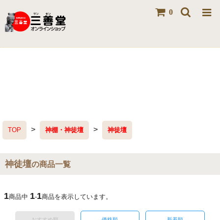
0
>
>
TOP
神棚・神徒壇
神徒壇
神徒壇
の商品一覧
1
1
1
商品中
-
商品を表示しています。
おすすめ順
価格順
新着順