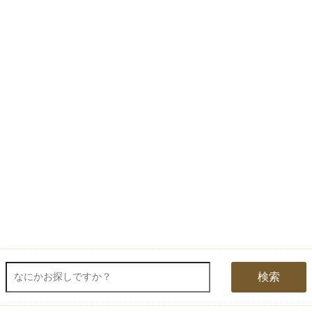
『お問合せ』はこちら＞＞
【お盆期間の配送・営業について】
8/8～8/17までのお盆期間
は、交通状況や在庫状況によって配達に遅延が生じ
る場合がございます。あらかじめご了承ください。
なお、三善堂オンラインショップでは上記期間中も営業・出荷作業を行って
おりますので是非ご利用ください。
検索