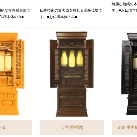
綺麗な縦縞の
倒的な存在感を放つ
伝統技術の集大成を感じる高級仏壇で
す。■お仏壇本
仏壇本体のみ■
す。■お仏壇本体のみ■
正覚
天界(紫檀調)
金蘭 本黒