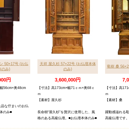
50×17号 (お仏
天祥 屋久杉 57×22号 (お仏壇本体
竜樹 桑 56×
のみ)
のみ)
000円
3,600,000円
7,
幅56cm×奥48cm
【寸法】高173cm×幅71ｃｍ×奥68ｃ
【寸法】高171
）
ｍ
ｍ
【素材】屋久杉
【素材】桑
上品な佇まいのお仏
体のみ■
長命樹“屋久杉”を贅沢に使用した、風
躍動感溢れる
格のある高級仏壇。■お仏壇本体のみ■
高級仏壇です。