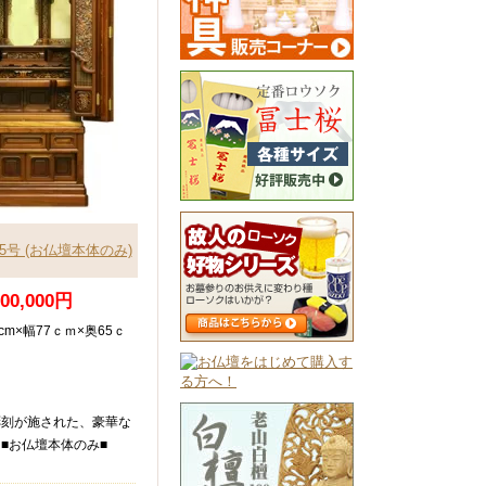
25号 (お仏壇本体のみ)
000,000円
cm×幅77ｃｍ×奥65ｃ
彫刻が施された、豪華な
■お仏壇本体のみ■