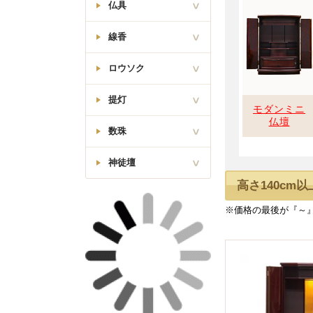
唐木位牌
仏具
大日如来像
真言宗
モダン位牌
線香
モダンミニ仏壇
火立・花立・香炉
西立弥陀如来像
線香差・マッチ消
浄土真宗
会津位牌
ロウソク
オリジナル
灰ならし・ローソク消
モダン仏壇(台
本願寺派(西)
付)
日本香堂
湯呑椀・仏飯器
提灯
回出位牌
従来ロウソク
茶湯器・仏器膳
モダンミニ
東立弥陀如来像
梅栄堂
仏壇
真宗大谷派(東)
故人の好物シリーズ
唐木ミニ仏壇
高月・霊供膳
数珠
廻転行灯
松栄堂
座釈迦/座弥陀
リン・リン棒
行灯
薫寿堂
神徒壇
天台宗
男性用
リン布団・リン台
唐木仏壇(台付)
吊り提灯
玉初堂
高さ140cm
春日型位牌
女性用
常花・ローソク灯・打
舟立弥陀如来像
神棚
霊前灯・創作提灯
敷
浄土宗・時宗
奥野清明堂
金仏壇
※価格の最後が『～
神徒壇
住吉
経机・敷物
葵型位牌
日蓮上人像
大発
日蓮宗
神具
厨子型仏壇
白提灯
経本
尚林堂
勝美型位牌
家具調仏具セット
孔官堂
従来型仏具セット
香炉灰
猫丸型位牌
90万以上