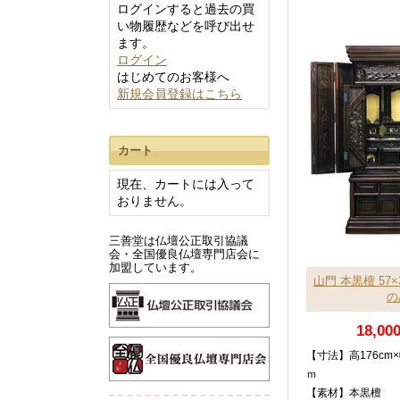
ログインすると過去の買
60cm未満
い物履歴などを呼び出せ
60～100cm
ます。
ログイン
100～140cm
はじめてのお客様へ
140cm以上
新規会員登録はこちら
カート
ワインレッド系
現在、カートには入って
ブラック系
おりません。
イエロー系
三善堂は仏壇公正取引協議
ブラウン系
会・全国優良仏壇専門店会に
加盟しています。
ライトブラウン
山門 本黒檀 57×
ナチュラル系
の
ダークブラウン系
18,00
ホワイト系
【寸法】高176cm×
ｍ
【素材】本黒檀