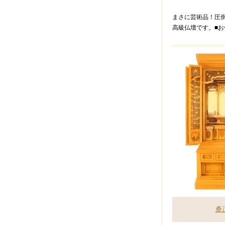
まさに芸術品！圧
高級仏壇です。■お
桑