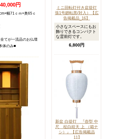
240,000円
ミニ回転灯付き盆提灯
張1号廻転黒(対入）【広
cm×幅71ｃｍ×奥65ｃ
告掲載品_16】
小さなスペースにもお
檀
飾りできるコンパクト
な霊前灯です。
も全てが一流品のお仏壇
6,800円
本体のみ■
新盆 白提灯 『壺型 中
尺 柾白紋天 上 （箱ナ
シ）』【広告掲載品
_11】