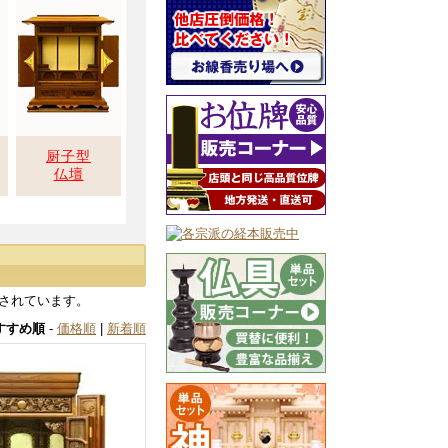
厨子型
仏壇
されています。
すすめ順
-
価格順
|
新着順