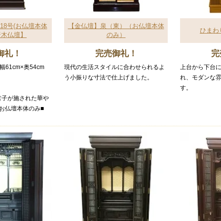
×18号(お仏壇本体
【金仏壇】泉（東）（お仏壇本体
ひまわ
唐木仏壇】
のみ）
御礼！
完売御礼！
完
幅61cm×奥54cm
現代の生活スタイルに合わせられるよ
上台から下台
う小振りな寸法で仕上げました。
れ、モダンな
す。
君子が施された華や
お仏壇本体のみ■