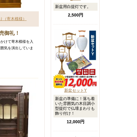
新盆用白提灯です。
2,500円
り（寄木模様）
売御礼！
にかけて寄木模様を入
雰囲気を演出していま
新盆セットY
新盆の準備に！落ち着
いた雰囲気の木目調小
型提灯で仏壇まわりも
飾り付け！
12,000円