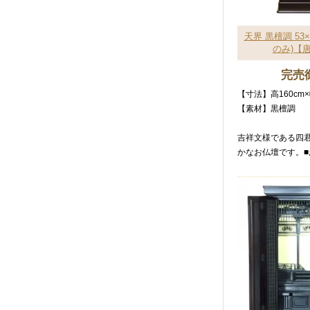
天界 黒檀調 53
のみ)【
完売
【寸法】高160cm×
【素材】黒檀調
吉祥文様である四
かなお仏壇です。■