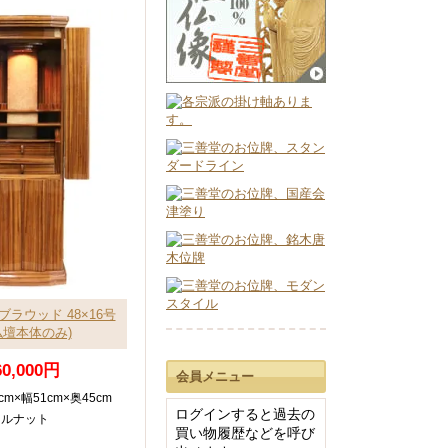
ブラウッド 48×16号
仏壇本体のみ)
60,000円
会員メニュー
m×幅51cm×奥45cm
ログインすると過去の
ールナット
買い物履歴などを呼び