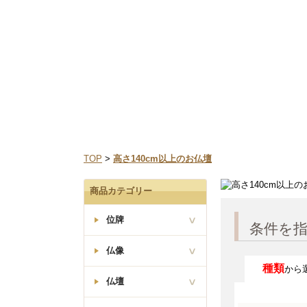
なお、三善堂オンラインショップでは上記期間中も営業
TOP
>
高さ140cm以上のお仏壇
商品カテゴリー
位牌
条件を
仏像
種類
から
塗り位牌
仏壇
座釈迦如来像
曹洞宗