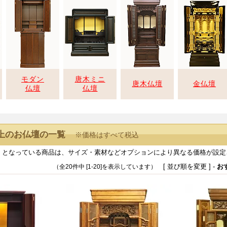
モダン
唐木ミニ
唐木仏壇
金仏壇
仏壇
仏壇
以上のお仏壇の一覧
※価格はすべて税込
』となっている商品は、サイズ・素材などオプションにより異なる価格が設定
[ 並び順を変更 ] -
お
（全20件中 [1-20]を表示しています）