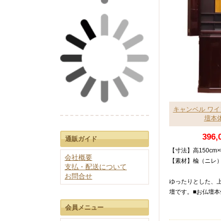
50～90万円
呂門型位牌
30～50万円
モダン位牌
20～30万円
10～20万円
10万円未満
三善堂スタンダード
低価格高品質
キャンベル ワイン 
壇本体
国産会津塗り
極上の逸品
396,
通販ガイド
40cm未満
モダンスタイル
【寸法】高150cm×
40～50cm
会社概要
個性的なデザイン
【素材】楡（ニレ
支払・配送について
50～60cm
銘木唐木位牌
お問合せ
ゆったりとした、
上品な木目
60cm以上
壇です。■お仏壇本
会員メニュー