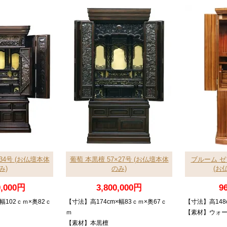
34号 (お仏壇本体
葡萄 本黒檀 57×27号 (お仏壇本体
ブルーム ゼ
み)
のみ)
(お
0,000円
3,800,000円
9
幅102ｃｍ×奥82ｃ
【寸法】高174cm×幅83ｃｍ×奥67ｃ
【寸法】高148c
ｍ
【素材】ウォ
【素材】本黒檀