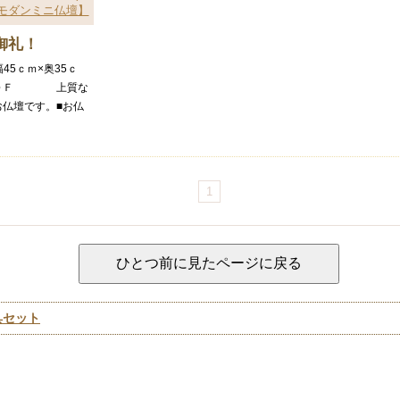
モダンミニ仏壇】
御礼！
幅45ｃｍ×奥35ｃ
ＭＤＦ 上質な
お仏壇です。■お仏
1
具セット