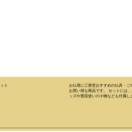
・出荷作業を行っておりますので是非ご利用ください。
お仏壇に三善堂おすすめの仏具・ご
お買い得な商品です。 セットには
ッズや普段使いの小物なども付属し