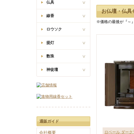
唐木位牌
仏具
大日如来像
お仏壇・仏具
真言宗
モダン位牌
線香
モダンミニ仏壇
火立・花立・香炉
※価格の最後が『～
西立弥陀如来像
線香差・マッチ消
浄土真宗
会津位牌
ロウソク
オリジナル
灰ならし・ローソク消
モダン仏壇(台
本願寺派(西)
付)
日本香堂
湯呑椀・仏飯器
提灯
回出位牌
従来ロウソク
茶湯器・仏器膳
東立弥陀如来像
梅栄堂
真宗大谷派(東)
故人の好物シリーズ
唐木ミニ仏壇
高月・霊供膳
数珠
廻転行灯
松栄堂
座釈迦/座弥陀
リン・リン棒
行灯
薫寿堂
天台宗
神徒壇
男性用
リン布団・リン台
唐木仏壇(台付)
吊り提灯
玉初堂
舟立弥陀如来像
春日型位牌
女性用
常花・ローソク灯・打
浄土宗・時宗
神棚
霊前灯・創作提灯
敷
奥野清明堂
金仏壇
日蓮上人像
葵型位牌
神徒壇
住吉
経机・敷物
大発
日蓮宗
神具
白提灯
経本
厨子型仏壇
尚林堂
勝美型位牌
家具調仏具セット
孔官堂
猫丸型位牌
通販ガイド
従来型仏具セット
香炉灰
ロベール ダークブ
会社概要
90万以上