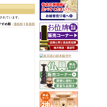
されています。
すすめ順
-
価格順
|
新着順