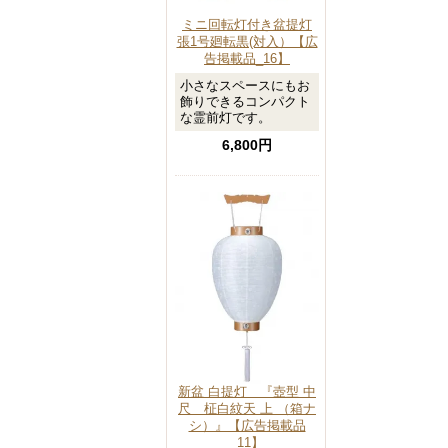
ミニ回転灯付き盆提灯
張1号廻転黒(対入）【広
告掲載品_16】
小さなスペースにもお
飾りできるコンパクト
な霊前灯です。
6,800円
新盆 白提灯 『壺型 中
尺 柾白紋天 上 （箱ナ
シ）』【広告掲載品
_11】