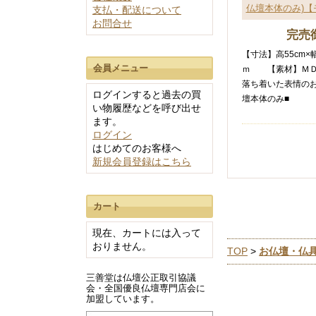
呂門型位牌
仏壇本体のみ)【
支払・配送について
50～90万円
お問合せ
完売
モダン位牌
30～50万円
【寸法】高55cm×
20～30万円
会員メニュー
ｍ 【素材】
10～20万円
落ち着いた表情の
ログインすると過去の買
壇本体のみ■
10万円未満
い物履歴などを呼び出せ
三善堂スタンダード
ます。
低価格高品質
ログイン
はじめてのお客様へ
国産会津塗り
新規会員登録はこちら
極上の逸品
モダンスタイル
個性的なデザイン
40cm未満
カート
銘木唐木位牌
40～50cm
現在、カートには入って
上品な木目
50～60cm
おりません。
TOP
>
お仏壇・仏
60cm以上
三善堂は仏壇公正取引協議
会・全国優良仏壇専門店会に
加盟しています。