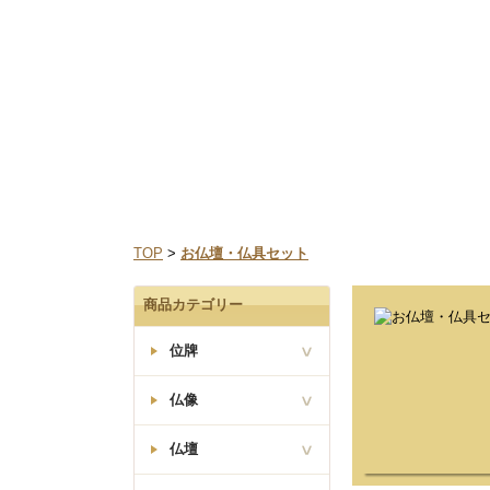
なお、三善堂オンラインショップでは上記期間中も営業
TOP
>
お仏壇・仏具セット
商品カテゴリー
位牌
仏像
塗り位牌
仏壇
座釈迦如来像
曹洞宗