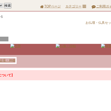
TOPページ
カテゴリー
ご利用ガ
お仏壇・仏具セ
について】
について】
『お問合せ』はこちら＞＞
って配達に遅延が生じる場合がございます。あらかじめご了承ください。