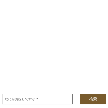
『お問合せ』はこちら＞＞
【お盆期間の配送・営業について】
8/8～8/17までのお盆期間
は、交通状況や在庫状況によって配達に遅延が生じ
る場合がございます。あらかじめご了承ください。
なお、三善堂オンラインショップでは上記期間中も営業・出荷作業を行って
おりますので是非ご利用ください。
検索