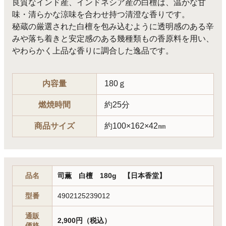
良質なインド産、インドネシア産の白檀は、温かな甘
味・清らかな涼味を合わせ持つ清澄な香りです。
秘蔵の厳選された白檀を包み込むように透明感のある辛
みや落ち着きと安定感のある幾種類もの香原料を用い、
やわらかく上品な香りに調合した逸品です。
内容量
180ｇ
燃焼時間
約25分
商品サイズ
約100×162×42㎜
品名
司薫 白檀 180g 【日本香堂】
型番
4902125239012
通販
2,900円（税込）
価格