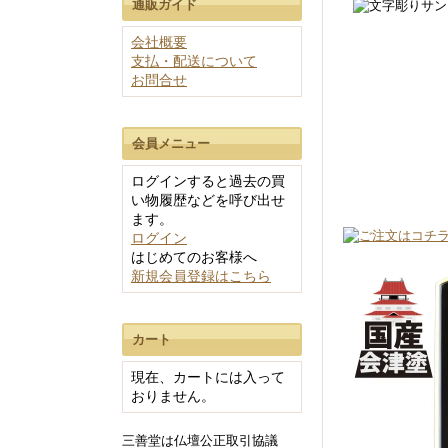
通販ガイド
従来型仏具セット
香炉灰
会社概要
90万以上
支払・配送について
50～90万円
お問合せ
30～50万円
20～30万円
会員メニュー
10～20万円
ログインすると過去の買
10万円未満
い物履歴などを呼び出せ
ます。
ログイン
はじめてのお客様へ
新規会員登録はこちら
40cm未満
カート
40～50cm
現在、カートには入って
50～60cm
おりません。
60cm以上
三善堂は仏壇公正取引協議