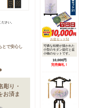
ください。
お盆セット51
可憐な桔梗が描かれた
もとで安心し
小型のモダン提灯と盆
小物のセットです。
10,000円
完売御礼！
●
名彫り・
をお済ま