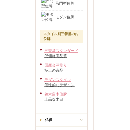
呂門型位牌
モダン位牌
スタイル別三善堂のお
位牌
三善堂スタンダード
低価格高品質
国産会津塗り
極上の逸品
モダンスタイル
個性的なデザイン
銘木唐木位牌
上品な木目
仏像