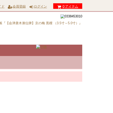
0
イド
会員登録
ログイン
アイテム
『【会津唐木漆位牌】京の梅 黒檀 （3.5寸～5.0寸）』