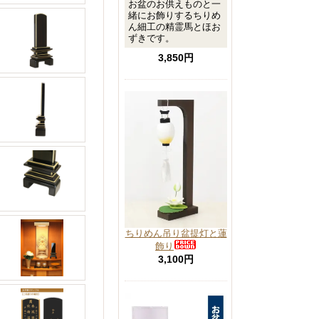
お盆のお供えものと一
緒にお飾りするちりめ
ん細工の精霊馬とほお
ずきです。
3,850円
ちりめん吊り盆提灯と蓮
飾り
3,100円