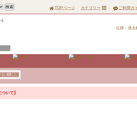
TOPページ
カテゴリー
ご利用ガ
位牌・過去帳
について】
について】
『お問合せ』はこちら＞＞
って配達に遅延が生じる場合がございます。あらかじめご了承ください。