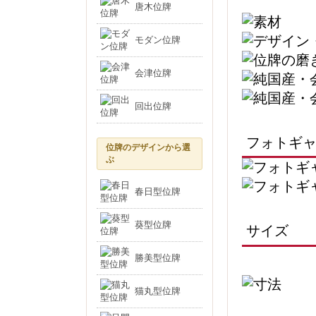
唐木位牌
モダン位牌
会津位牌
回出位牌
フォトギ
位牌のデザインから選
ぶ
春日型位牌
葵型位牌
サイズ
勝美型位牌
猫丸型位牌