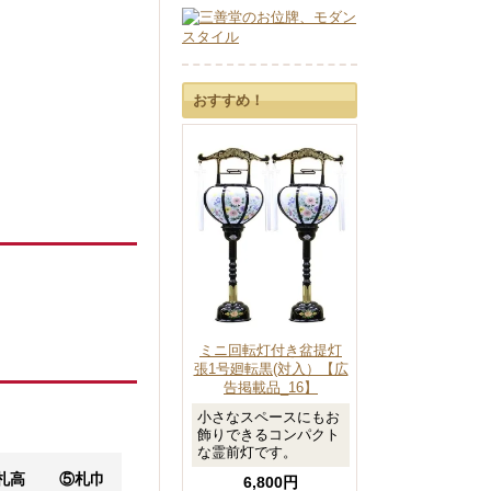
おすすめ！
ミニ回転灯付き盆提灯
張1号廻転黒(対入）【広
告掲載品_16】
小さなスペースにもお
飾りできるコンパクト
な霊前灯です。
札高
⑤札巾
6,800円