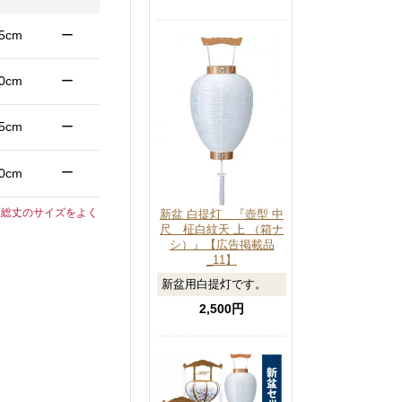
.5cm
ー
.0cm
ー
.5cm
ー
ー
.0cm
、総丈のサイズをよく
新盆 白提灯 『壺型 中
尺 柾白紋天 上 （箱ナ
シ）』【広告掲載品
_11】
新盆用白提灯です。
2,500円