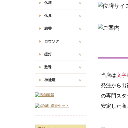
仏壇
座釈迦如来像
曹洞宗
仏具
大日如来像
真言宗
線香
モダンミニ仏壇
火立・花立・香炉
西立弥陀如来像
線香差・マッチ消
浄土真宗
ロウソク
オリジナル
灰ならし・ローソク消
モダン仏壇(台
本願寺派(西)
付)
日本香堂
湯呑椀・仏飯器
提灯
従来ロウソク
茶湯器・仏器膳
東立弥陀如来像
梅栄堂
真宗大谷派(東)
故人の好物シリーズ
唐木ミニ仏壇
高月・霊供膳
数珠
廻転行灯
松栄堂
座釈迦/座弥陀
当店は
文字
リン・リン棒
行灯
薫寿堂
天台宗
神徒壇
男性用
リン布団・リン台
唐木仏壇(台付)
発注から出
吊り提灯
玉初堂
舟立弥陀如来像
女性用
常花・ローソク灯・打
浄土宗・時宗
神棚
の専門スタ
霊前灯・創作提灯
敷
奥野清明堂
金仏壇
日蓮上人像
神徒壇
住吉
経机・敷物
安定した商
大発
日蓮宗
神具
白提灯
経本
厨子型仏壇
尚林堂
家具調仏具セット
孔官堂