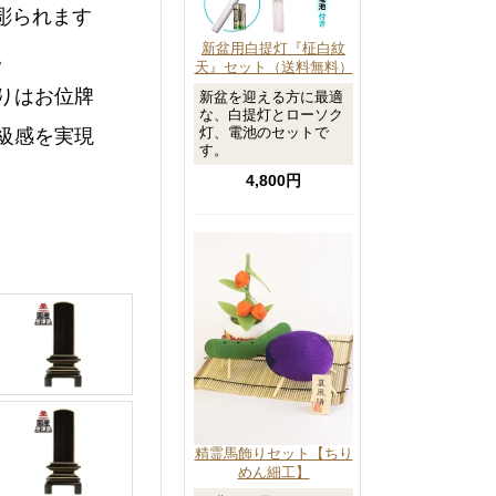
彫られます
新盆用白提灯『柾白紋
。
天』セット（送料無料）
りはお位牌
新盆を迎える方に最適
な、白提灯とローソク
灯、電池のセットで
級感を実現
す。
4,800円
精霊馬飾りセット【ちり
めん細工】