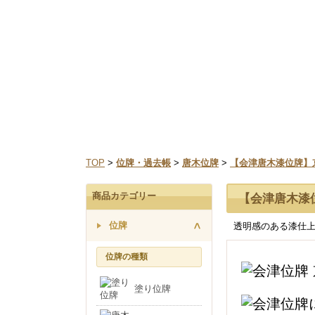
なお、三善堂オンラインショップでは上記期間中も営業
TOP
>
位牌・過去帳
>
唐木位牌
>
【会津唐木漆位牌】京の
商品カテゴリー
【会津唐木漆位
位牌
透明感のある漆仕
位牌の種類
塗り位牌