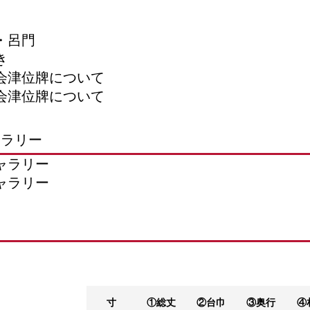
ャラリー
寸
①総丈
②台巾
③奥行
④