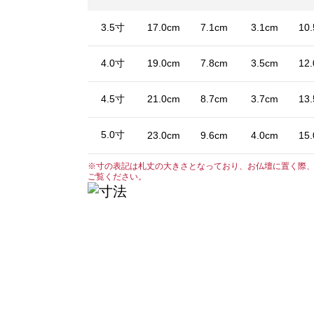
3.5寸
17.0cm
7.1cm
3.1cm
10
4.0寸
19.0cm
7.8cm
3.5cm
12
4.5寸
21.0cm
8.7cm
3.7cm
13
5.0寸
23.0cm
9.6cm
4.0cm
15
※寸の表記は札丈の大きさとなっており、お仏壇に置く際
ご覧ください。