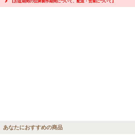
【お盆期間の位牌製作期間について、配送・営業について】
『お問合せ』はこちら＞＞
【お盆期間の配送・営業について】
8/8～8/17までのお盆期間
は、交通状況や在庫状況によって配達に遅延が生じ
る場合がございます。あらかじめご了承ください。
なお、三善堂オンラインショップでは上記期間中も営業・出荷作業を行って
おりますので是非ご利用ください。
あなたにおすすめの商品