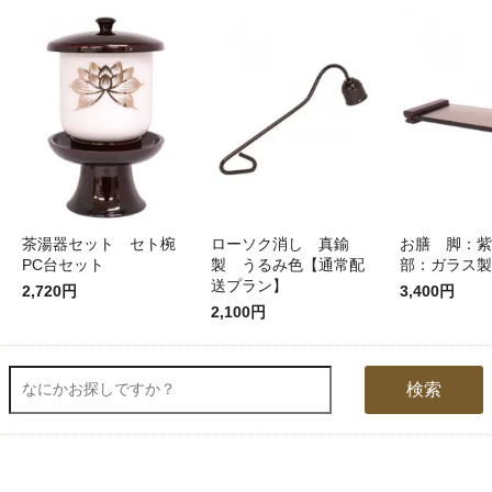
茶湯器セット セト椀
ローソク消し 真鍮
お膳 脚：紫
PC台セット
製 うるみ色【通常配
部：ガラス製
送プラン】
2,720円
3,400円
2,100円
検索