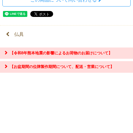
仏具
【令和8年熊本地震の影響によるお荷物のお届けについて】
【お盆期間の位牌製作期間について、配送・営業について】
『お問合せ』はこちら＞＞
【お盆期間の配送・営業について】
8/8～8/17までのお盆期間
は、交通状況や在庫状況によって配達に遅延が生じ
る場合がございます。あらかじめご了承ください。
なお、三善堂オンラインショップでは上記期間中も営業・出荷作業を行って