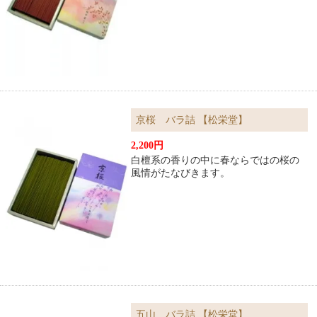
京桜 バラ詰 【松栄堂】
2,200円
白檀系の香りの中に春ならではの桜の
風情がたなびきます。
五山 バラ詰 【松栄堂】