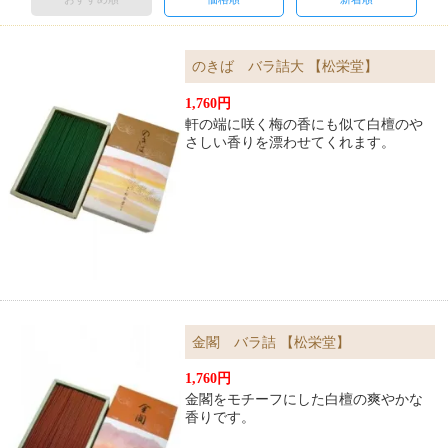
のきば バラ詰大 【松栄堂】
1,760円
軒の端に咲く梅の香にも似て白檀のや
さしい香りを漂わせてくれます。
金閣 バラ詰 【松栄堂】
1,760円
金閣をモチーフにした白檀の爽やかな
香りです。