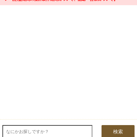
『お問合せ』はこちら＞＞
【お盆期間の配送・営業について】
8/8～8/17までのお盆期間
は、交通状況や在庫状況によって配達に遅延が生じ
る場合がございます。あらかじめご了承ください。
なお、三善堂オンラインショップでは上記期間中も営業・出荷作業を行って
おりますので是非ご利用ください。
検索