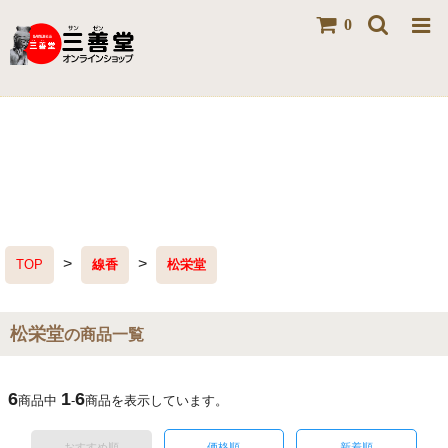
0
>
>
TOP
線香
松栄堂
松栄堂
の商品一覧
6
1
6
商品中
-
商品を表示しています。
おすすめ順
価格順
新着順