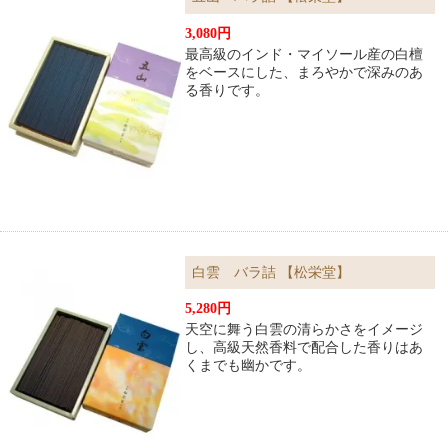
3,080円
最高級のインド・マイソール産の白檀
をベースにした、まろやかで深みのあ
る香りです。
白雲 バラ詰 【松栄堂】
5,280円
天空に舞う白雲の清らかさをイメージ
し、高級天然香料で配合した香りはあ
くまでも幽かです。