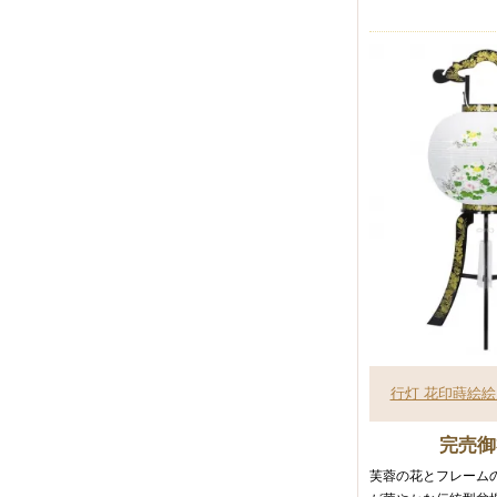
行灯 花印蒔絵
完売御
芙蓉の花とフレーム