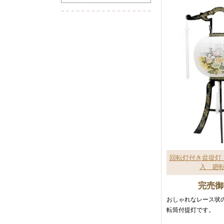
回転灯付き盆提灯
入 廻
完売御
おしゃれなレース状
転筒付提灯です。