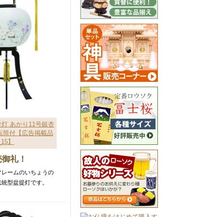
灯 あかり11号銀杏
転筒付【広告掲載品
_15】
売御礼！
フレームのいちょうの
伝統型盆提灯です。