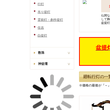
リン・リン棒
薫寿堂
行灯
天台宗
リン布団・リン台
唐木仏壇(台付)
玉初堂
舟立弥陀如来像
吊り提灯
春日型位牌
常花・ローソク灯・打
仏間な
浄土宗・時宗
敷
奥野清明堂
して飾
霊前灯・創作提灯
金仏壇
日蓮上人像
盆提灯
葵型位牌
経机・敷物
大発
日蓮宗
住吉
経本
厨子型仏壇
尚林堂
勝美型位牌
白提灯
家具調仏具セット
孔官堂
盆提
猫丸型位牌
従来型仏具セット
香炉灰
数珠
90万以上
呂門型位牌
神徒壇
男性用
50～90万円
モダン位牌
30～50万円
女性用
神棚
廻転行灯の一
20～30万円
神徒壇
※価格の最後が『～
10～20万円
神具
10万円未満
三善堂スタンダード
低価格高品質