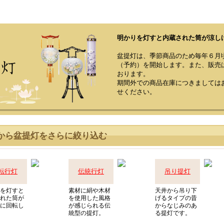
・出荷作業を行っておりますので是非ご利用ください。
明かりを灯すと内蔵された筒が涼し
盆提灯は、季節商品のため毎年６月
（予約）を開始します。また、販売
おります。
期間外での商品在庫につきましては
せください。
から盆提灯をさらに絞り込む
転行灯
伝統行灯
吊り提灯
を灯すと
素材に絹や木材
天井から吊り下
れた筒が
を使用した風格
げるタイプの昔
に回転し
が感じられる伝
からなじみのあ
統型の提灯。
る提灯です。