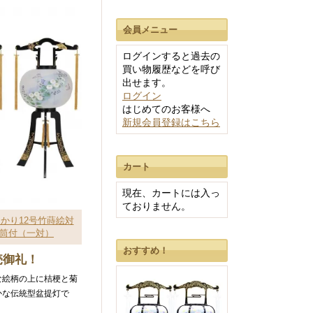
会員メニュー
ログインすると過去の
買い物履歴などを呼び
出せます。
ログイン
はじめてのお客様へ
新規会員登録はこちら
カート
現在、カートには入っ
ておりません。
あかり12号竹蒔絵対
筒付（一対）
おすすめ！
売御礼！
な絵柄の上に桔梗と菊
かな伝統型盆提灯で