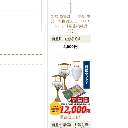
新盆 白提灯 『壺型 中
尺 柾白紋天 上 （箱ナ
シ）』【広告掲載品
_11】
新盆用白提灯です。
2,500円
新盆セットY
新盆の準備に！落ち着