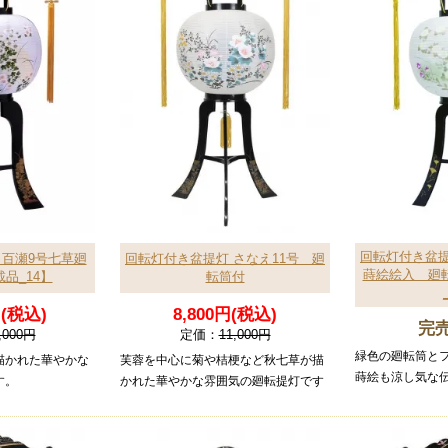
回転灯付き盆提
 百瀬9号七草廻
回転灯付き盆提灯 さなえ11号 廻
蒔絵絵入 廻
品_14】
転筒付
円(税込)
8,800円(税込)
完
,000円
定価：
11,000円
緑色の廻転筒と
描かれた華やかな
芙蓉を中心に菊や桔梗など秋七草が描
蒔絵も涼し気な
す。
かれた華やかな雰囲気の廻転提灯です