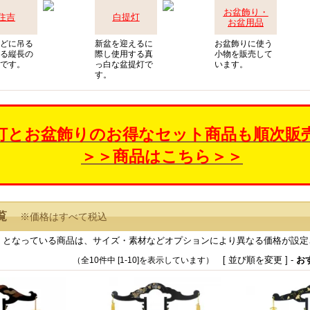
お盆飾り・
住吉
白提灯
お盆用品
どに吊る
新盆を迎えるに
お盆飾りに使う
る縦長の
際し使用する真
小物を販売して
です。
っ白な盆提灯で
います。
す。
灯とお盆飾りのお得なセット商品も順次販
＞＞商品はこちら＞＞
覧
※価格はすべて税込
』となっている商品は、サイズ・素材などオプションにより異なる価格が設定
[ 並び順を変更 ] -
お
（全10件中 [1-10]を表示しています）