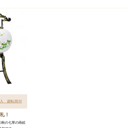
絵入 廻転筒付
礼！
の秋の七草の蒔絵