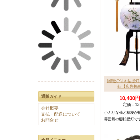
国産会津塗り
極上の逸品
モダンスタイル
個性的なデザイン
40cm未満
銘木唐木位牌
40～50cm
上品な木目
50～60cm
60cm以上
60cm未満
回転灯付き盆提灯
60～100cm
転【広告掲載
100～140cm
通販ガイド
10,400
140cm以上
定価：
13
会社概要
小ぶりな菊と桔梗が
支払・配送について
雰囲気の廻転提灯で
お問合せ
ワインレッド系
会員メニュー