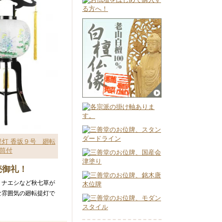
灯 香坂９号 廻転
筒付
売御礼！
ミナエシなど秋七草が
な雰囲気の廻転提灯で