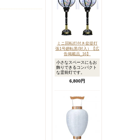
ミニ回転灯付き盆提灯
張1号廻転黒(対入）【広
告掲載品_16】
小さなスペースにもお
飾りできるコンパクト
な霊前灯です。
6,800円