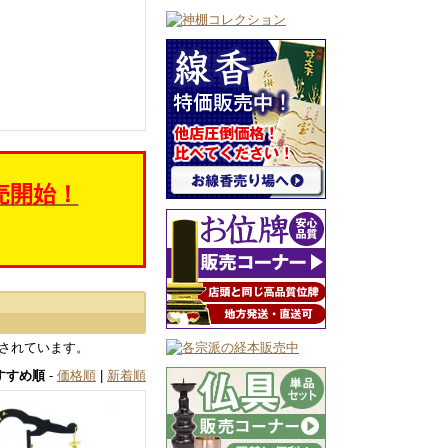
売開始！
されています。
すすめ順
-
価格順
|
新着順