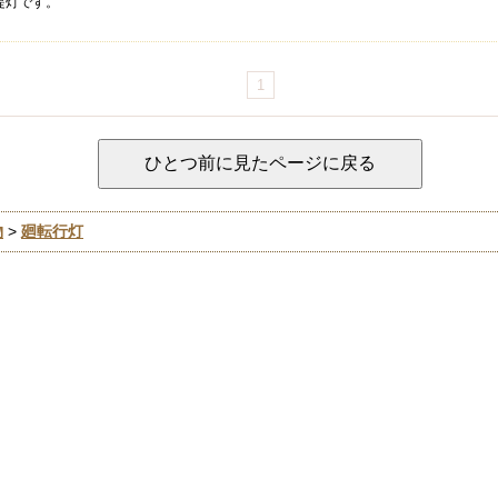
提灯です。
1
物
>
廻転行灯