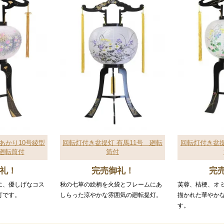
あかり10号綾型
回転灯付き盆提灯 有馬11号 廻転
回転灯付き盆提
廻転筒付
筒付
礼！
完売御礼！
完
に、優しげなコス
秋の七草の絵柄を火袋とフレームにあ
芙蓉、桔梗、オ
灯です。
しらった涼やかな雰囲気の廻転提灯。
描かれた華やか
す。