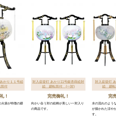
 あかり１１号絵
対入盆提灯 あかり11号銀杏蒔絵対
対入盆提灯 
転筒付
絵 廻転筒付 (一対)
絵 廻転
礼！
完売御礼！
完
の火袋が特徴の廻
向かい合う対の絵柄が美しい一対入り
水の流れのよう
の商品です。
が描かれた涼や
す。