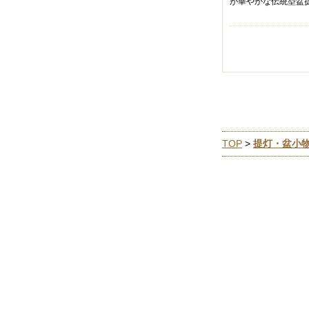
が華やかな伝統型盆
TOP
>
提灯・盆小