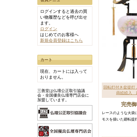
ブラック系
イエロー系
ログインすると過去の買
い物履歴などを呼び出せ
ブラウン系
ます。
ログイン
ライトブラウン
はじめてのお客様へ
ナチュラル系
新規会員登録はこちら
ダークブラウン系
ホワイト系
カート
現在、カートには入って
おりません。
回転灯付き盆提灯 
三善堂は仏壇公正取引協議
蒔絵絵入 
会・全国優良仏壇専門店会に
加盟しています。
完売御
レースのような火袋
モスを描いた廻転提