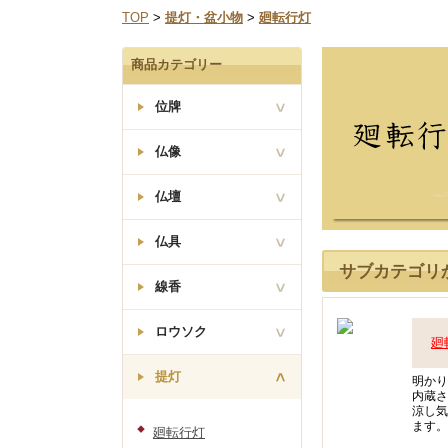
なお、三善堂オンラインショップでは上記期間中も営業
TOP
>
提灯・盆小物
>
廻転行灯
商品カテゴリー
位牌
仏像
塗り位牌
仏壇
座釈迦如来像
曹洞宗
唐木位牌
仏具
大日如来像
サブカテゴリ
真言宗
モダン位牌
線香
モダンミニ仏壇
火立・花立・香炉
西立弥陀如来像
線香差・マッチ消
浄土真宗
会津位牌
ロウソク
オリジナル
灰ならし・ローソク消
廻
モダン仏壇(台
本願寺派(西)
付)
日本香堂
湯呑椀・仏飯器
提灯
回出位牌
従来ロウソク
明かり
茶湯器・仏器膳
東立弥陀如来像
内蔵さ
梅栄堂
真宗大谷派(東)
故人の好物シリーズ
涼し気
唐木ミニ仏壇
高月・霊供膳
ます。
松栄堂
廻転行灯
座釈迦/座弥陀