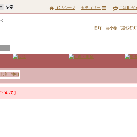
TOPページ
カテゴリー
ご利用ガ
提灯・盆小物『廻転行
について】
について】
『お問合せ』はこちら＞＞
って配達に遅延が生じる場合がございます。あらかじめご了承ください。