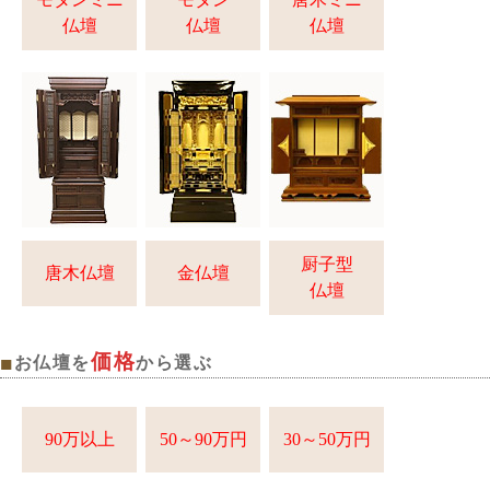
仏壇
仏壇
仏壇
厨子型
唐木仏壇
金仏壇
仏壇
価格
■
お仏壇を
から選ぶ
90万以上
50～90万円
30～50万円