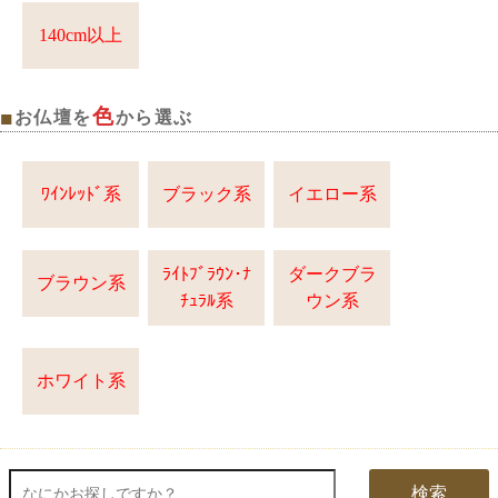
140cm以上
色
■
お仏壇を
から選ぶ
ﾜｲﾝﾚｯﾄﾞ系
ブラック系
イエロー系
ﾗｲﾄﾌﾞﾗｳﾝ･ﾅ
ダークブラ
ブラウン系
ﾁｭﾗﾙ系
ウン系
ホワイト系
検索