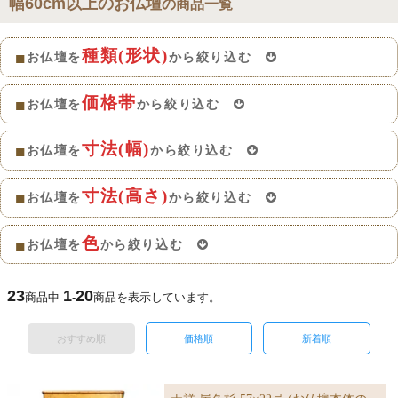
幅60cm以上のお仏壇
の商品一覧
種類(形状)
■
お仏壇を
から絞り込む
価格帯
■
お仏壇を
から絞り込む
寸法(幅)
■
お仏壇を
から絞り込む
寸法(高さ)
■
お仏壇を
から絞り込む
色
■
お仏壇を
から絞り込む
23
1
20
商品中
-
商品を表示しています。
おすすめ順
価格順
新着順