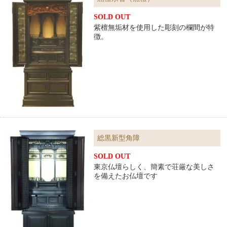
SOLD OUT
紫檀無垢材を使用した彫刻の欄間が特
徴。
総黒新型角障
SOLD OUT
東京仏壇らしく、簡素で荘厳な美しさ
を備えたお仏壇です