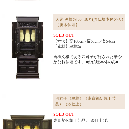
天界 黒檀調 53×18号(お仏壇本体のみ)
【唐木仏壇】
SOLD OUT
【寸法】高160cm×幅61cm×奥54cm
【素材】黒檀調
吉祥文様である四君子が施された華や
かなお仏壇です。■お仏壇本体のみ■
四君子（黒檀）（東京都伝統工芸
品）（漆仕上）
SOLD OUT
東京都伝統工芸品。 漆仕上げ。