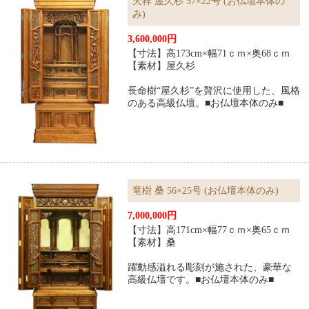
天祥 屋久杉 57×22号 (お仏壇本体の
み)
3,600,000円
【寸法】高173cm×幅71ｃｍ×奥68ｃｍ
【素材】屋久杉
長命樹“屋久杉”を贅沢に使用した、風格
のある高級仏壇。■お仏壇本体のみ■
竜樹 桑 56×25号 (お仏壇本体のみ)
7,000,000円
【寸法】高171cm×幅77ｃｍ×奥65ｃｍ
【素材】桑
躍動感溢れる彫刻が施された、豪華な
高級仏壇です。■お仏壇本体のみ■