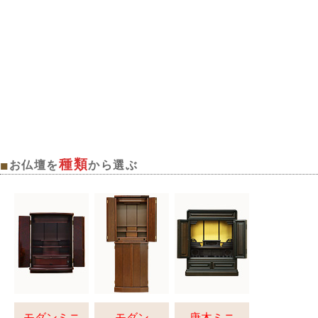
る場合がございます。あらかじめご了承ください。
なお、三善堂オンラインショップでは上記期間中も営業・出荷作業を行って
おりますので是非ご利用ください。
種類
■
お仏壇を
から選ぶ
モダンミニ
モダン
唐木ミニ