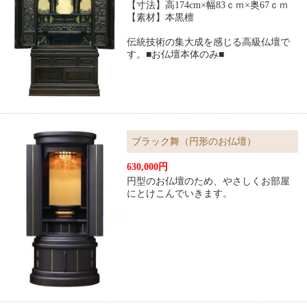
【寸法】高174cm×幅83ｃｍ×奥67ｃｍ
【素材】本黒檀
伝統技術の集大成を感じる高級仏壇で
す。■お仏壇本体のみ■
ブラック舞（円形のお仏壇）
630,000円
円型のお仏壇のため、やさしくお部屋
にとけこんでいきます。