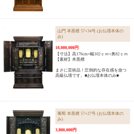
山門 本黒檀 57×34号 (お仏壇本体の
み)
18,000,000円
【寸法】高176cm×幅102ｃｍ×奥82ｃｍ
【素材】本黒檀
まさに芸術品！圧倒的な存在感を放つ
高級仏壇です。■お仏壇本体のみ■
葡萄 本黒檀 57×27号 (お仏壇本体の
み)
3,800,000円