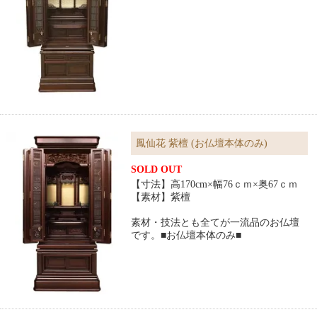
鳳仙花 紫檀 (お仏壇本体のみ)
SOLD OUT
【寸法】高170cm×幅76ｃｍ×奥67ｃｍ
【素材】紫檀
素材・技法とも全てが一流品のお仏壇
です。■お仏壇本体のみ■