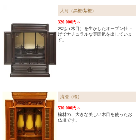
大河（黒檀/紫檀）
320,000円～
木地（木目）を生かしたオープン仕上
げでナチュラルな雰囲気を出していま
す。
清澄（楡）
530,000円～
楡材の、大きな美しい木目を使ったお
仏壇です。