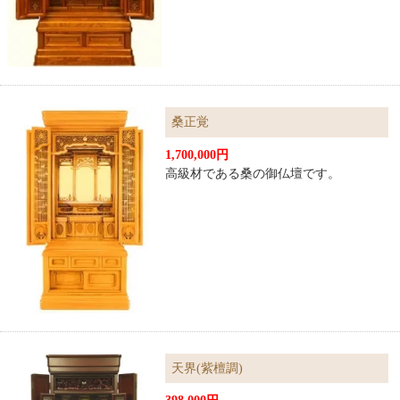
桑正覚
1,700,000円
高級材である桑の御仏壇です。
天界(紫檀調)