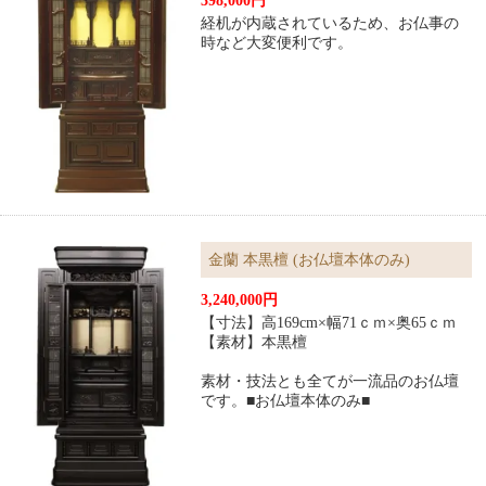
398,000円
経机が内蔵されているため、お仏事の
時など大変便利です。
金蘭 本黒檀 (お仏壇本体のみ)
3,240,000円
【寸法】高169cm×幅71ｃｍ×奥65ｃｍ
【素材】本黒檀
素材・技法とも全てが一流品のお仏壇
です。■お仏壇本体のみ■