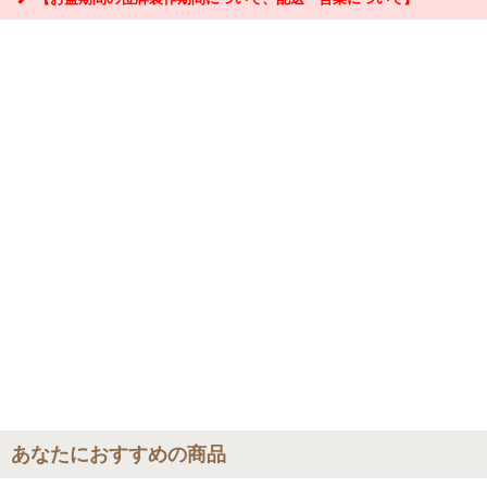
『お問合せ』はこちら＞＞
【お盆期間の配送・営業について】
8/8～8/17までのお盆期間
は、交通状況や在庫状況によって配達に遅延が生じ
る場合がございます。あらかじめご了承ください。
なお、三善堂オンラインショップでは上記期間中も営業・出荷作業を行って
おりますので是非ご利用ください。
あなたにおすすめの商品