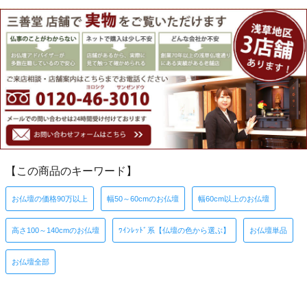
【この商品のキーワード】
お仏壇の価格90万以上
幅50～60cmのお仏壇
幅60cm以上のお仏壇
高さ100～140cmのお仏壇
ﾜｲﾝﾚｯﾄﾞ系【仏壇の色から選ぶ】
お仏壇単品
お仏壇全部